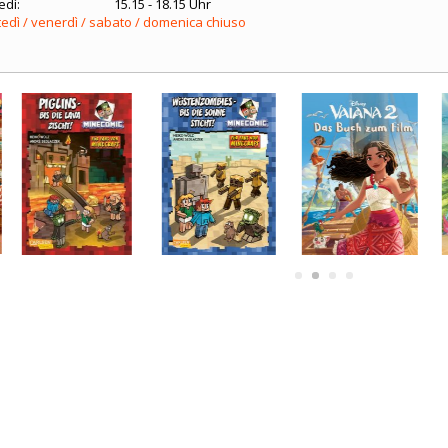
edì:
15.15 - 18.15 Uhr
edì / venerdì / sabato / domenica chiuso