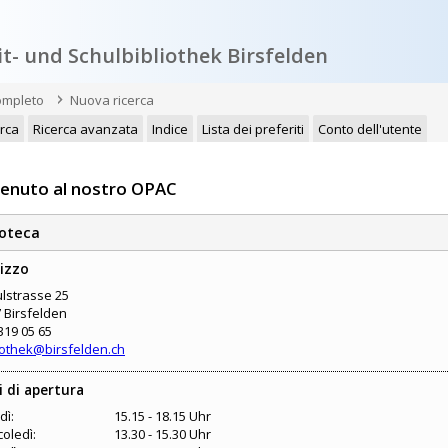
it- und Schulbibliothek Birsfelden
ompleto
Nuova ricerca
erca
Ricerca avanzata
Indice
Lista dei preferiti
Conto dell'utente
enuto al nostro OPAC
ioteca
rizzo
lstrasse 25
 Birsfelden
319 05 65
iothek@birsfelden.ch
i di apertura
dì:
15.15 - 18.15 Uhr
oledì:
13.30 - 15.30 Uhr