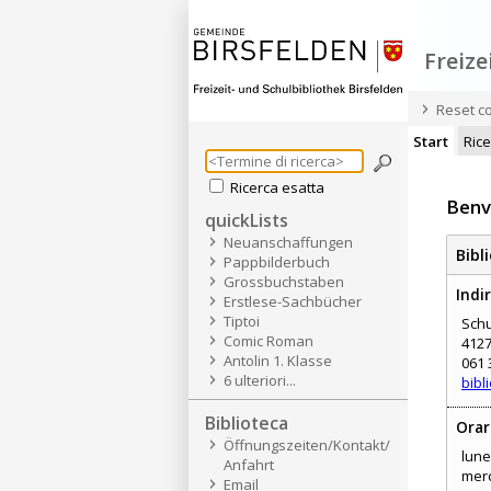
Freize
Reset c
Start
Ric
Ricerca esatta
Benv
quickLists
Neuanschaffungen
Bibl
Pappbilderbuch
Grossbuchstaben
Indi
Erstlese-Sachbücher
Tiptoi
Schu
Comic Roman
4127
Antolin 1. Klasse
061 
6 ulteriori...
bibl
Biblioteca
Orar
Öffnungszeiten/Kontakt/
lune
Anfahrt
merc
Email