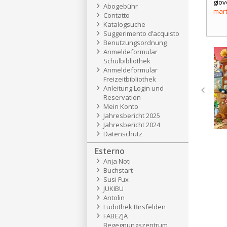
giov
Abogebühr
mart
Contatto
Katalogsuche
Suggerimento d’acquisto
Benutzungsordnung
Anmeldeformular
Schulbibliothek
Anmeldeformular
Freizeitbibliothek
Anleitung Login und
Previous
Reservation
Mein Konto
Jahresbericht 2025
Jahresbericht 2024
Datenschutz
Esterno
Anja Noti
Buchstart
Susi Fux
JUKIBU
Antolin
Ludothek Birsfelden
FABEZJA
Begegnungszentrum